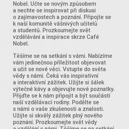
Nobel. Učte se novým způsobem
a nechte se inspirovat při diskusi
o zajímavostech a poznání. Připojte se
k naší komunitě vášnivých učitelů
a studentů. Prozkoumejte svět
vzdělávání a inspirace skrze Café
Nobel.
Těšíme se na setkání s vámi. Nabízíme
vám jedinečnou příležitost objevovat
a učit se nové věci. Vstupte do světa
vědy s námi. Čeká vás inspirativní
a interaktivní zážitek. Užijte si šálek
výtečné kávy a objevujte nové poznatky.
Přijďte se k nám připojit a být součástí
naší vzdělávací rodiny. Podělte se
s námi o vaše zkušenosti a znalosti.
Užijte si skvělý zážitek plný nového
poznání. Prozkoumejte svět vědy
a vzdělání s námi. Těšíme se na setkání