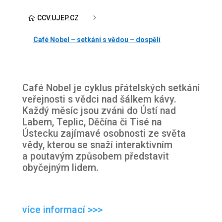
5
CCV.UJEP.CZ

Café Nobel – setkání s vědou – dospělí
Café Nobel je cyklus přátelských setkání
veřejnosti s vědci nad šálkem kávy.
Každý měsíc jsou zváni do Ústí nad
Labem, Teplic, Děčína či Tisé na
Ústecku zajímavé osobnosti ze světa
vědy, kterou se snaží interaktivním
a poutavým způsobem představit
obyčejným lidem.
více informací >>>