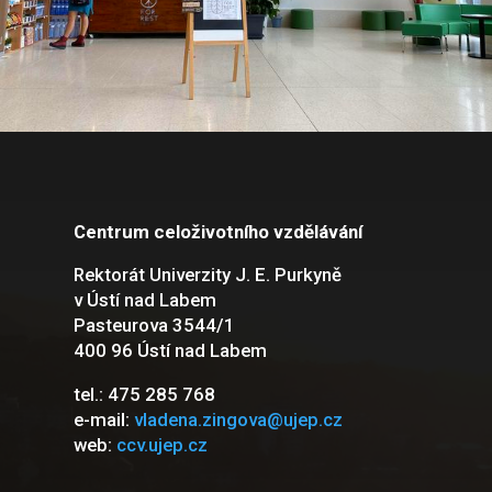
Centrum celoživotního vzdělávání
Rektorát Univerzity J. E. Purkyně
v Ústí nad Labem
Pasteurova 3544/1
400 96 Ústí nad Labem
tel.: 475 285 768
e-mail:
vladena.zingova@ujep.cz
web:
ccv.ujep.cz