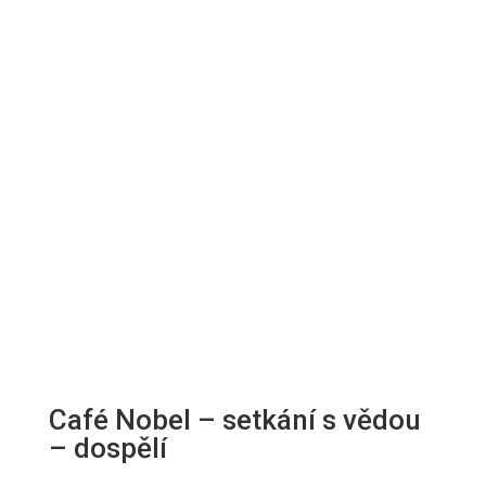
le
le
le
ic
ic
ic
o
o
o
n
n
n
Café Nobel – setkání s vědou
– dospělí