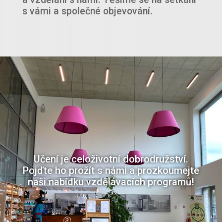
s vámi a společné objevování.
Učení je celoživotní dobrodružství.
Pojďte ho prožít s námi a prozkoumejte
naši nabídku vzdělávacích programů!