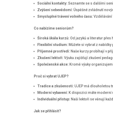
Sociální kontakty:
Seznamte se s dalšími senior
Zvýšení sebevědomí:
Úspěšné zvládnutí nový
Smysluplné trávení volného času:
Vzdělávání 
Co nabízíme seniorům?
Široká škála kurzů:
Od jazyků a literatur přes
Flexibilní studium:
Můžete si vybrat z nabídky
Příjemné prostředí:
Naše kurzy probíhají v př
Zkušení lektoři:
Výuku zajišťují zkušení pedag
Společenské akce:
Kromě výuky organizujeme 
Proč si vybrat UJEP?
Tradice a zkušenosti:
UJEP má dlouholetou tra
Moderní vybavení:
K dispozici máte moderní 
Individuální přístup:
Naši lektoři se věnují ka
Jak se přihlásit?