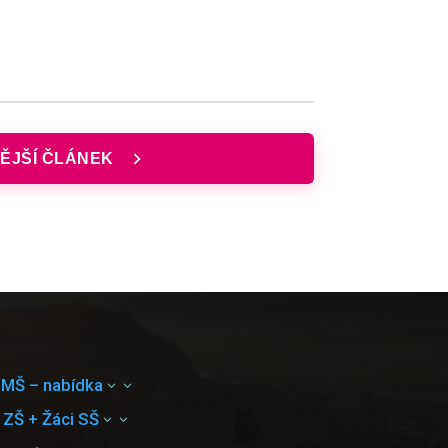
ĚJŠÍ ČLÁNEK
 MŠ – nabídka
3
 ZŠ + Žáci SŠ
3