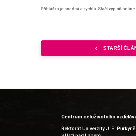
Přihláška je snadná a rychlá. Stačí vyplnit onli
STARŠÍ ČLÁ
Centrum celoživotního vzděláv
Rektorát Univerzity J. E. Purkyně
v Ústí nad Labem