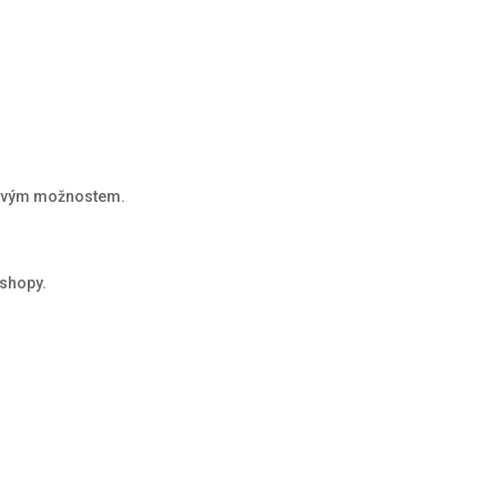
asovým možnostem.
kshopy.