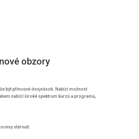
le
le
le
ic
ic
ic
o
o
o
n
n
n
 nové obzory
může být přínosné dvojnásob. Nabízí možnost
 Labem nabízí široké spektrum kurzů a programů,
ocesy stárnutí.