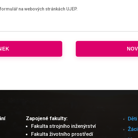
ne formulář na webových stránkách UJEP.
NEK
NOV
ání
Zapojené fakulty:
Děti
Fakulta strojního inženýrství
Žáci
Fakulta životního prostředí