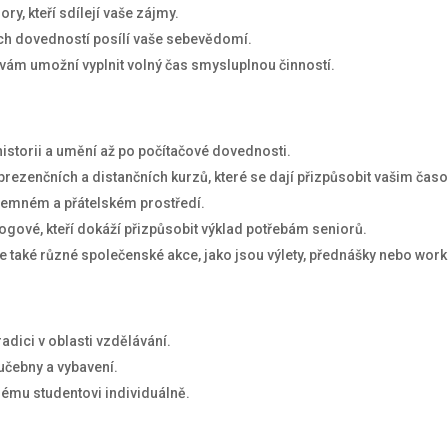
y, kteří sdílejí vaše zájmy.
ch dovedností posílí vaše sebevědomí.
vám umožní vyplnit volný čas smysluplnou činností.
 historii a umění až po počítačové dovednosti.
 prezenčních a distančních kurzů, které se dají přizpůsobit vašim č
íjemném a přátelském prostředí.
ogové, kteří dokáží přizpůsobit výklad potřebám seniorů.
také různé společenské akce, jako jsou výlety, přednášky nebo wor
dici v oblasti vzdělávání.
učebny a vybavení.
ždému studentovi individuálně.