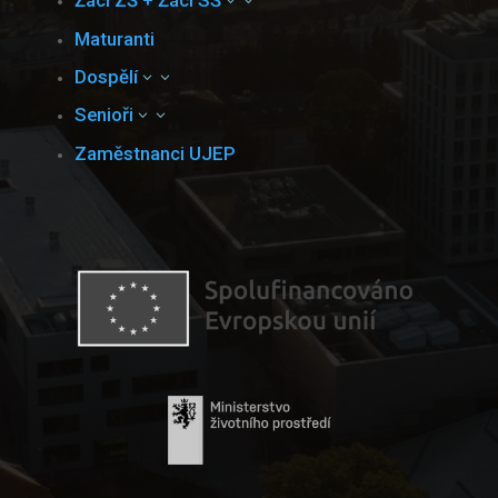
Žáci ZŠ + Žáci SŠ
3
Maturanti
Dospělí
3
Senioři
3
Zaměstnanci UJEP