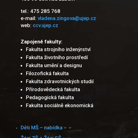
tel.: 475 285 768
e-mail:
vladena.zingova@ujep.cz
web:
ccv.ujep.cz
Zapojené fakulty:
Fakulta strojního inženýrství
Fakulta životního prostředí
Fakulta umění a designu
Filozofická fakulta
Fakulta zdravotnických studií
Přírodovědecká fakulta
Pedagogická fakulta
Fakulta sociálně ekonomická
Děti MŠ – nabídka
3