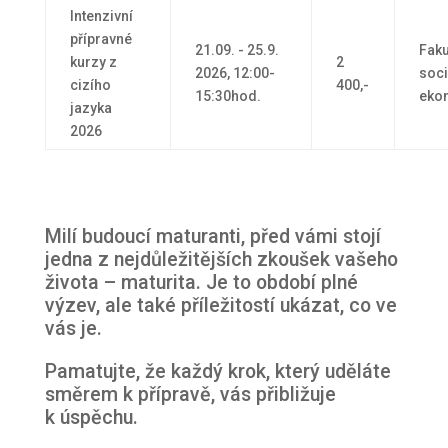
Intenzivní
přípravné
21.09. - 25.9.
Faku
kurzy z
2
2026, 12:00-
soci
cizího
400,-
15:30hod.
eko
jazyka
2026
Milí budoucí maturanti, před vámi stojí
jedna z nejdůležitějších zkoušek vašeho
života – maturita. Je to období plné
výzev, ale také příležitostí ukázat, co ve
vás je.
Pamatujte, že každý krok, který uděláte
směrem k přípravě, vás přibližuje
k úspěchu.