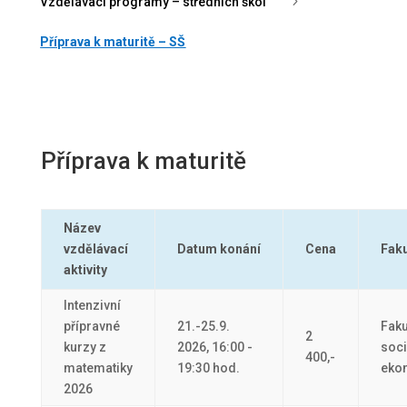
5
Vzdělávací programy – středních škol
Příprava k maturitě – SŠ
Příprava k maturitě
Název
vzdělávací
Datum konání
Cena
Faku
aktivity
Intenzivní
přípravné
21.-25.9.
Faku
2
kurzy z
2026, 16:00 -
soci
400,-
matematiky
19:30 hod.
eko
2026