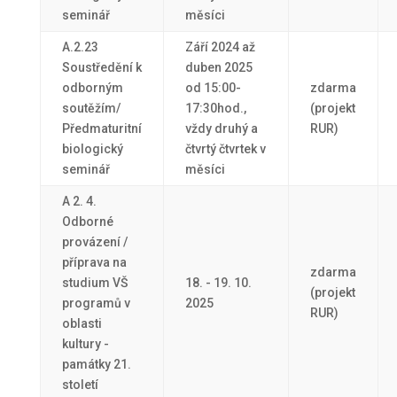
seminář
měsíci
A.2.23
Září 2024 až
Soustředění k
duben 2025
odborným
od 15:00-
zdarma
soutěžím/
17:30hod.,
(projekt
Předmaturitní
vždy druhý a
RUR)
biologický
čtvrtý čtvrtek v
seminář
měsíci
A 2. 4.
Odborné
provázení /
příprava na
zdarma
studium VŠ
18. - 19. 10.
(projekt
programů v
2025
RUR)
oblasti
kultury -
památky 21.
století