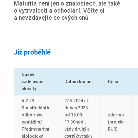
Maturita není jen o znalostech, ale také
o vytrvalosti a odhodlání. Věřte si
a nevzdávejte se svých snů.
Již proběhlé
Název
vzdělávací
Datum konání
Cena
aktivity
A.2.23
Září 2024 až
Soustředění k
duben 2025
odborným
od 15:00-
zdarma
soutěžím/
17:30hod.,
(projekt
Předmaturitní
vždy druhý a
RUR)
biologický
čtvrtý čtvrtek v