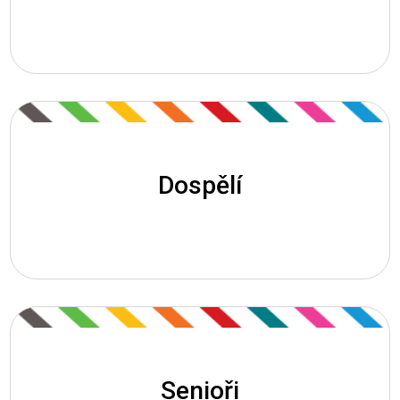
Přípravné kurzy na VŠ
Dospělí
Profesní vzdělávání
Mikrocertifikáty
Průběžné vzdělávání
Senioři
Zájmové vzdělávání