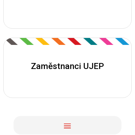
Café Nobel
Letní školy
Univerzita třetího věku (U3V)
Zaměstnanci UJEP
Rozvoj dovedností
Kariérní růst
Posílení postavení