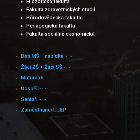
Filozofická fakulta
Fakulta zdravotnických studií
Přírodovědecká fakulta
Pedagogická fakulta
Fakulta sociálně ekonomická
Děti MŠ – nabídka
3
Žáci ZŠ + Žáci SŠ
3
Maturanti
Dospělí
3
Senioři
3
Zaměstnanci UJEP