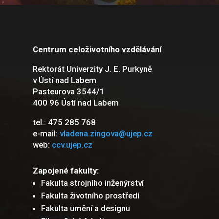
Centrum celoživotního vzdělávání
Rektorát Univerzity J. E. Purkyně
v Ústí nad Labem
Pasteurova 3544/1
400 96 Ústí nad Labem
tel.: 475 285 768
e-mail:
vladena.zingova@ujep.cz
web:
ccv.ujep.cz
Zapojené fakulty:
Fakulta strojního inženýrství
Fakulta životního prostředí
Fakulta umění a designu