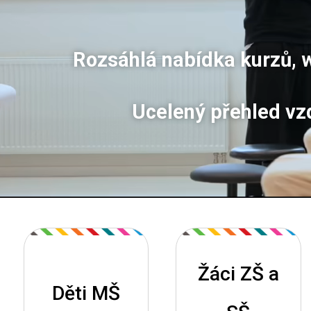
Rozsáhlá nabídka kurzů, w
Ucelený přehled vz
Žáci ZŠ a
Děti MŠ