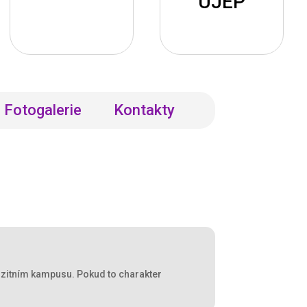
UJEP
Rozvoj
dovedností
Univerzita třetího
Fotogalerie
Kontakty
Kariérní růst
věku (U3V)
Posílení
postavení
erzitním kampusu. Pokud to charakter