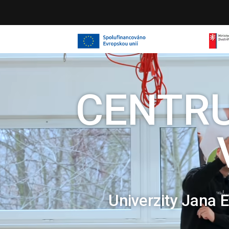
Video
přehrávač
CENTR
Univerzity Jana 