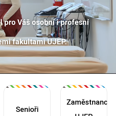
le
le
le
ic
ic
ic
 pro Váš osobní i profesní
o
o
o
n
n
n
emi fakultami UJEP.
Zaměstnanci
Senioři