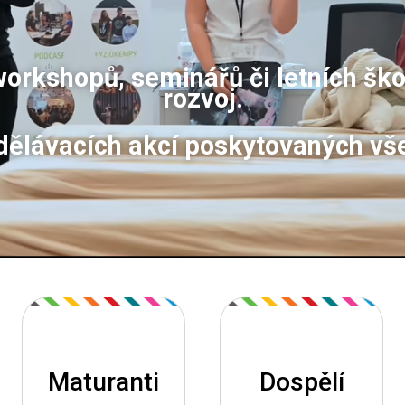
orkshopů, seminářů či letních škol
rozvoj.
dělávacích akcí poskytovaných vš
Maturanti
Dospělí